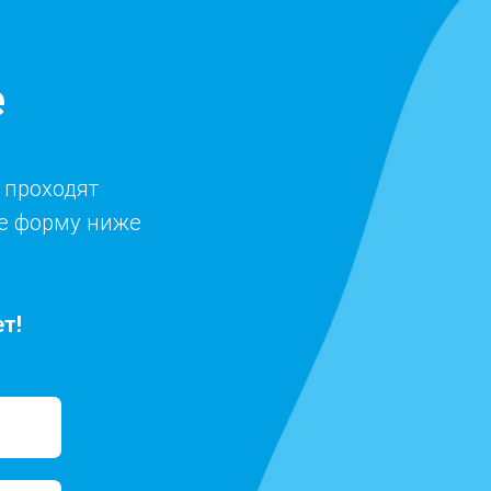
е
 проходят
те форму ниже
т!