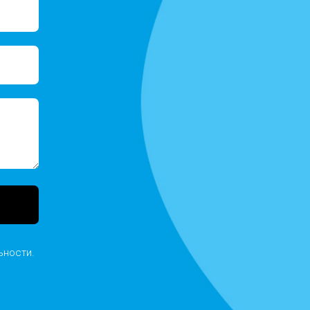
ьности
.